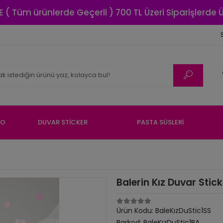
E ( Tüm ürünlerde Geçerli ) 700 TL Üzeri Siparişlerde
NO
DUVAR STİCKER
PASTA SÜSLERİ
Balerin Kız Duvar Sti
Ürün Kodu:
BaleKızDuStic1SS
Barkod:
BaleKızDuStic1BA