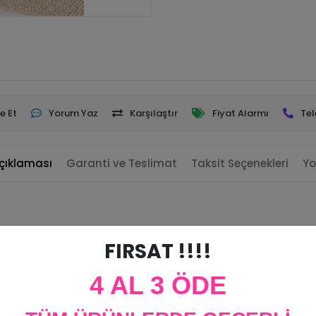
e Et
Yorum Yaz
Karşılaştır
Fiyat Alarmı
Tel
çıklaması
Garanti ve Teslimat
Taksit Seçenekleri
Yo
FIRSAT !!!!
4 AL 3 ÖDE
tırılabilir.