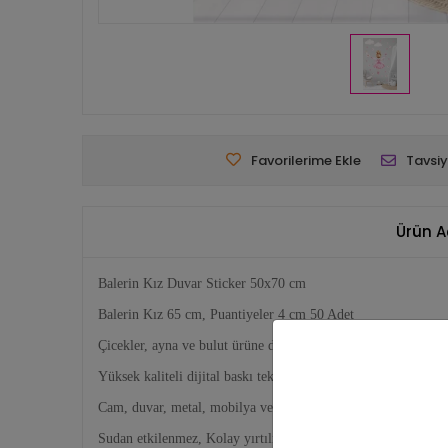
Favorilerime Ekle
Tavsiy
Ürün A
Balerin Kız Duvar Sticker 50x70 cm
Balerin Kız 65 cm, Puantiyeler 4 cm 50 Adet
Çicekler, ayna ve bulut ürüne dahildir.
Yüksek kaliteli dijital baskı tekniği ile basılmaktadır.
Cam, duvar, metal, mobilya ve tüm düz zeminlere rahatça yapış
Sudan etkilenmez, Kolay yırtılmaz