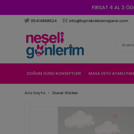
FIRSAT 4 AL 3 ÖD
05414868624
info@toprakreklamajansi.com
DOĞUM GÜNÜ KONSEPTLERİ
MASA ÜSTÜ AYAKLI PA
Ana Sayfa
Duvar Sticker