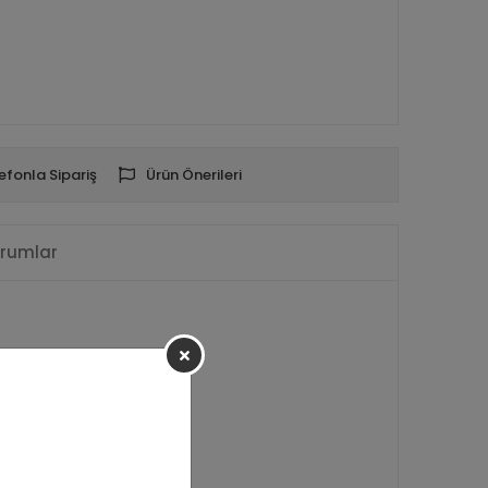
efonla Sipariş
Ürün Önerileri
rumlar