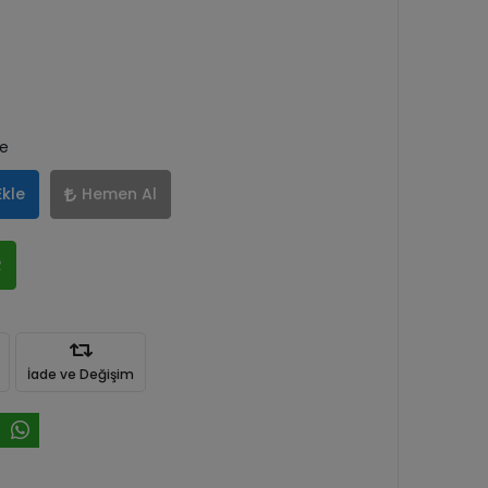
le
Ekle
Hemen Al
R
İade ve Değişim