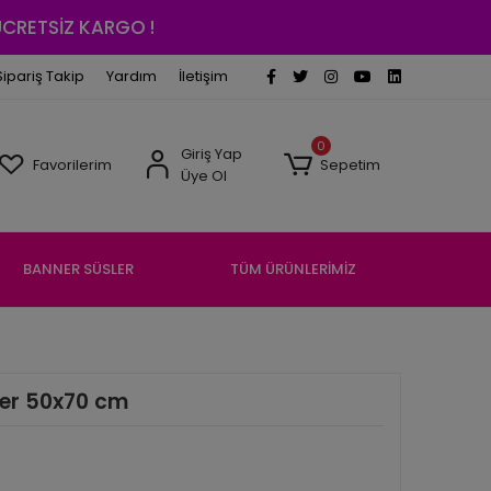
 ÜCRETSİZ KARGO !
Sipariş Takip
Yardım
İletişim
0
Giriş Yap
Favorilerim
Sepetim
Üye Ol
BANNER SÜSLER
TÜM ÜRÜNLERİMİZ
cker 50x70 cm