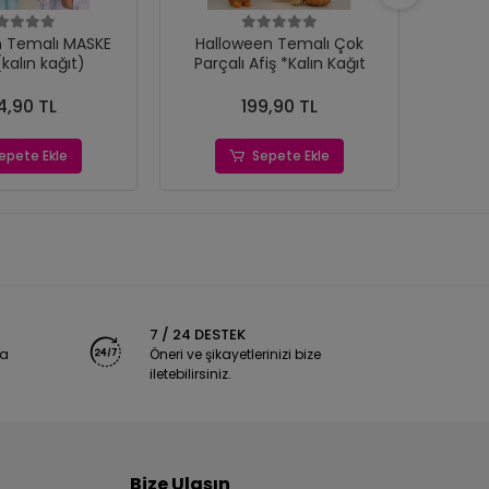
malı MASKE
Halloween Temalı Çok
Hallow
(kalın kağıt)
Parçalı Afiş *Kalın Kağıt
4,90 TL
199,90 TL
epete Ekle
Sepete Ekle
7 / 24 DESTEK
ya
Öneri ve şikayetlerinizi bize
iletebilirsiniz.
Bize Ulaşın