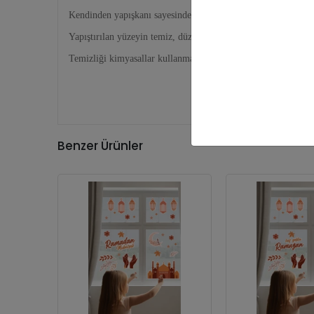
Kendinden yapışkanı sayesinde ekstra yapıştırıcı gerekmez.
Yapıştırılan yüzeyin temiz, düz ve pürüzsüz olması gerekmekt
Temizliği kimyasallar kullanmadan nemli bez ile yapılmalıdır
Benzer Ürünler