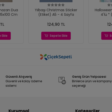
mazan Dua
Yılbaşı Christmas Sticker
Halloween Te
 35x100 Cm
(Etiket) A5 - 4 Sayfa
4'lü * 
 TL
124,90 TL
12
 Ekle
Sepete Ekle
S
Güvenli Alışveriş
Geniş Ürün Yelpazesi
Güvenli ve kolay ödeme
Binlerce ürün ve kampan
sistemi
seçeneği
Kurumsal
Kategoriler