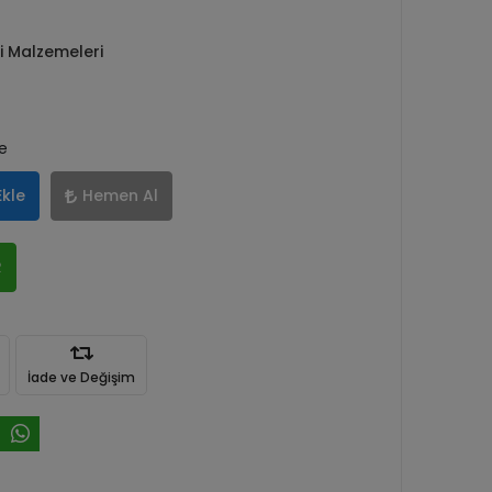
ti Malzemeleri
le
Ekle
Hemen Al
R
İade ve Değişim