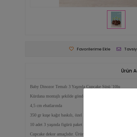
Favorilerime Ekle
Tavsiy
Ürün A
Baby Dinozor Temalı 3 Yaşında Cupcake Süsü '10lu
Kürdana montajlı şekilde gönderilir.
4,5 cm ebatlarında
350 gr kuşe kağıt baskılı, özel kesim
10 adet 3 yaşında figürü paket halinde gönderilir.
Cupcake dekor amaçlıdır. Ürüne dahil değildir.