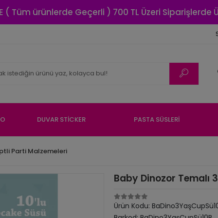
E ( Tüm ürünlerde Geçerli ) 700 TL Üzeri Siparişlerde
NO
DUVAR STİCKER
PASTA SÜSLERİ
ptli Parti Malzemeleri
Baby Dinozor Temalı 3
Ürün Kodu:
BaDino3YaşCupSü1
Barkod:
BaDino3YaşCupSü10B