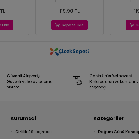
 TL
119,90 TL
11
 Ekle
Sepete Ekle
S
Güvenli Alışveriş
Geniş Ürün Yelpazesi
Güvenli ve kolay ödeme
Binlerce ürün ve kampan
sistemi
seçeneği
Kurumsal
Kategoriler
Gizlilik Sözleşmesi
Doğum Günü Konsep