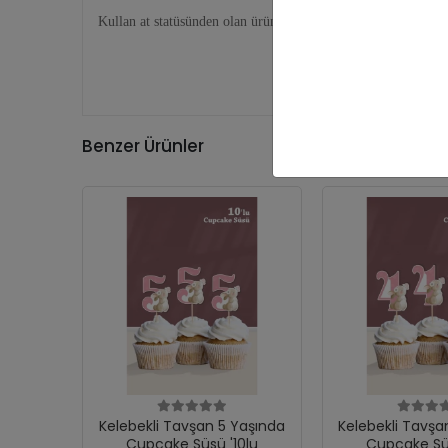
Kullan at statüsünden olan ürünler olduğundan ürün iadesi ka
Benzer Ürünler
Kelebekli Tavşan 5 Yaşında
Kelebekli Tavşa
Cupcake Süsü '10lu
Cupcake Süs