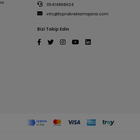
no
05414868624
info@toprakreklamajansi.com
Bizi Takip Edin