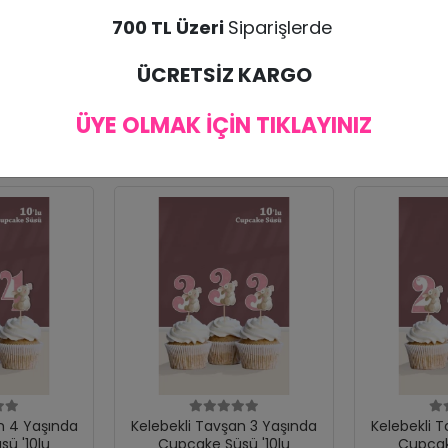
bul edilmemektedir. Ürünün kargoda zarar görmesi halinde tekrar ürün gönderim
700 TL Üzeri
Siparişlerde
ÜCRETSİZ KARGO
ÜYE OLMAK İÇİN TIKLAYINIZ
n 4 Yaşında
Kelebekli Tavşan 3 Yaşında
Kelebekli 
ü '10lu
Cupcake Süsü '10lu
Cupcak