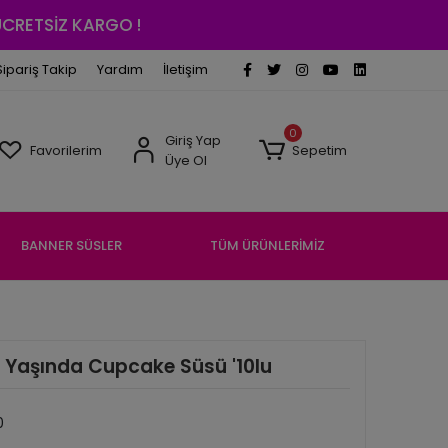
 ÜCRETSİZ KARGO !
Sipariş Takip
Yardım
İletişim
0
Giriş Yap
Favorilerim
Sepetim
Üye Ol
BANNER SÜSLER
TÜM ÜRÜNLERİMİZ
 Yaşında Cupcake Süsü '10lu
0