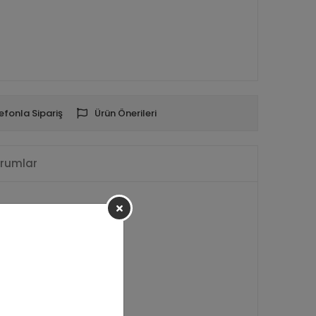
efonla Sipariş
Ürün Önerileri
rumlar