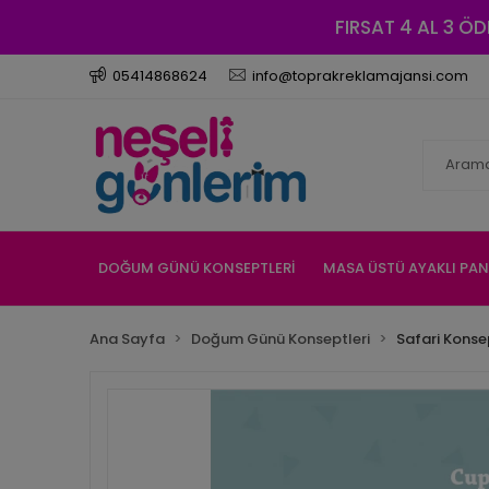
FIRSAT 4 AL 3 ÖD
05414868624
info@toprakreklamajansi.com
DOĞUM GÜNÜ KONSEPTLERİ
MASA ÜSTÜ AYAKLI PA
Ana Sayfa
Doğum Günü Konseptleri
Safari Konse