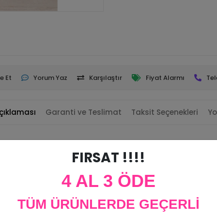
e Et
Yorum Yaz
Karşılaştır
Fiyat Alarmı
Tel
çıklaması
Garanti ve Teslimat
Taksit Seçenekleri
Yo
FIRSAT !!!!
4 AL 3 ÖDE
TÜM ÜRÜNLERDE GEÇERLİ