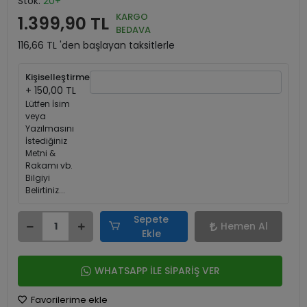
Stok:
20+
KARGO
1.399,90 TL
BEDAVA
116,66 TL 'den başlayan taksitlerle
Kişiselleştirme
+ 150,00 TL
Lütfen İsim
veya
Yazılmasını
İstediğiniz
Metni &
Rakamı vb.
Bilgiyi
Belirtiniz...
Sepete
Hemen Al
Ekle
WHATSAPP İLE SİPARİŞ VER
Favorilerime ekle