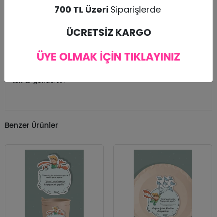
700 TL Üzeri
Siparişlerde
Ayakta Durabilmesi için arkasında ayak mekanizması
bulunmaktadır.
Organizasyonlarından sonra Çocuk Odalarınızı
ÜCRETSİZ KARGO
Süslemek İçin Kullanabilirsiniz.(Arkasına Bant ile
Duvara Monte Edilebilir)
ÜYE OLMAK İÇİN TIKLAYINIZ
Dikkat: Kullan at doğum günü süsleri olduğundan iade kabul
edilmeyip kargo sırasında hasar görmesi durumunda ürün
tekrar gönderilir.
Benzer Ürünler