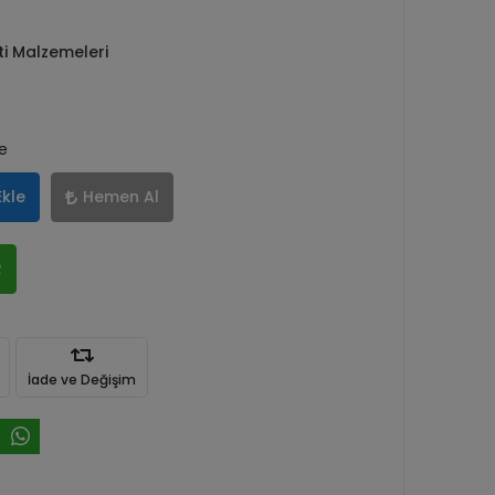
ti Malzemeleri
le
Ekle
Hemen Al
R
İade ve Değişim