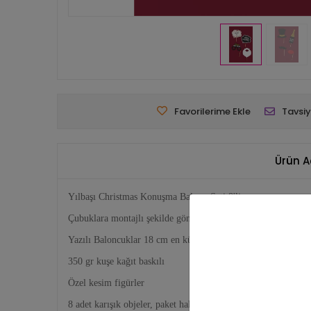
Favorilerime Ekle
Tavsiy
Ürün A
Yılbaşı Christmas Konuşma Balonu Seti 8'li
Çubuklara montajlı şekilde gönderilir.
Yazılı Baloncuklar 18 cm en küçük bıtık, dudak objeleri 8 cm
350 gr kuşe kağıt baskılı
Özel kesim figürler
8 adet karışık objeler, paket halinde gönderilir.