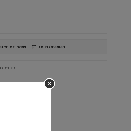
efonla Sipariş
Ürün Önerileri
rumlar