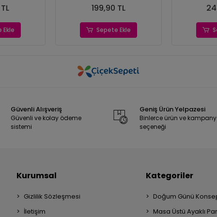
 TL
199,90 TL
24
 Ekle
Sepete Ekle
S
Güvenli Alışveriş
Geniş Ürün Yelpazesi
Güvenli ve kolay ödeme
Binlerce ürün ve kampan
sistemi
seçeneği
Kurumsal
Kategoriler
Gizlilik Sözleşmesi
Doğum Günü Konsep
İletişim
Masa Üstü Ayaklı Pa