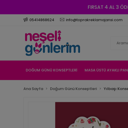
FIRSAT 4 AL 3 ÖD
05414868624
info@toprakreklamajansi.com
DOĞUM GÜNÜ KONSEPTLERİ
MASA ÜSTÜ AYAKLI PA
Ana Sayfa
Doğum Günü Konseptleri
Yılbaşı Konse