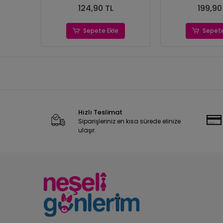
124,90 TL
199,90
Sepete Ekle
Sepete
Hızlı Teslimat
Siparişleriniz en kısa sürede elinize
ulaşır.