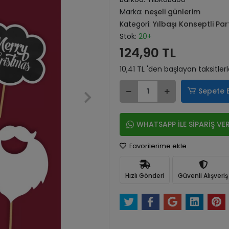
Marka:
neşeli günlerim
Kategori:
Yılbaşı Konseptli Par
Stok:
20+
124,90 TL
10,41 TL 'den başlayan taksitler
Sepete 
WHATSAPP İLE SİPARİŞ VE
Favorilerime ekle
Hızlı Gönderi
Güvenli Alışveriş