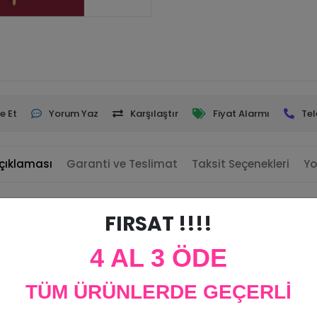
e Et
Yorum Yaz
Karşılaştır
Fiyat Alarmı
Tel
çıklaması
Garanti ve Teslimat
Taksit Seçenekleri
Yo
FIRSAT !!!!
 ebatlarında
4 AL 3 ÖDE
TÜM ÜRÜNLERDE GEÇERLİ