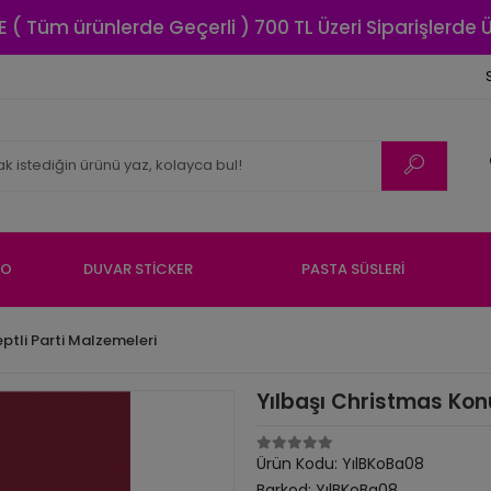
E ( Tüm ürünlerde Geçerli ) 700 TL Üzeri Siparişlerde
NO
DUVAR STİCKER
PASTA SÜSLERİ
ptli Parti Malzemeleri
Yılbaşı Christmas Konu
Ürün Kodu:
YılBKoBa08
Barkod:
YılBKoBa08