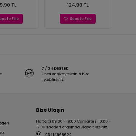
9,90 TL
124,90 TL
epete Ekle
Sepete Ekle
7 / 24 DESTEK
ya
Öneri ve şikayetlerinizi bize
iletebilirsiniz.
Bize Ulaşın
Haftaiçi 09:00 - 19:00 Cumartesi 10:00 -
tleri
17:00 saatleri arasında ulaşabilirsiniz.
no
05414868624