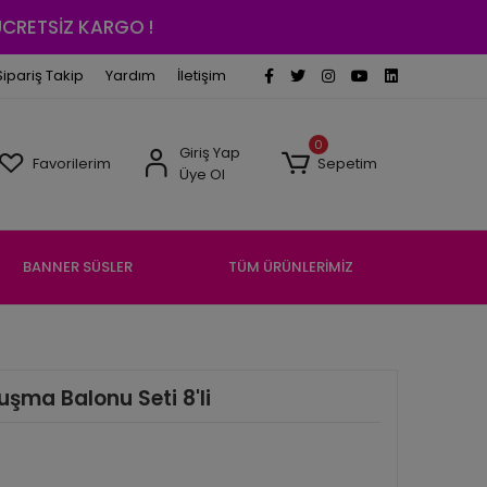
 ÜCRETSİZ KARGO !
Sipariş Takip
Yardım
İletişim
0
Giriş Yap
Favorilerim
Sepetim
Üye Ol
BANNER SÜSLER
TÜM ÜRÜNLERİMİZ
şma Balonu Seti 8'li