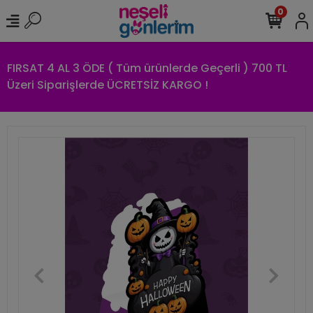
0
FIRSAT 4 AL 3 ÖDE ( Tüm ürünlerde Geçerli ) 700 TL
Üzeri Siparişlerde ÜCRETSİZ KARGO !