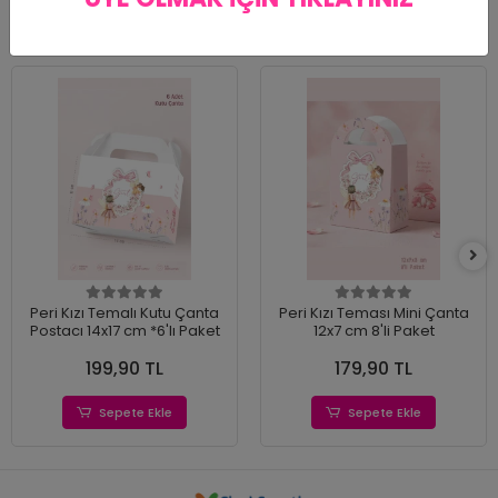
Benzer Ürünler
Peri Kızı Temalı Kutu Çanta
Peri Kızı Teması Mini Çanta
Postacı 14x17 cm *6'lı Paket
12x7 cm 8'li Paket
199,90 TL
179,90 TL
Sepete Ekle
Sepete Ekle