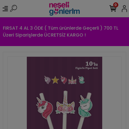
0
FIRSAT 4 AL 3 ÖDE ( Tüm ürünlerde Geçerli ) 700 TL
Üzeri Siparişlerde ÜCRETSİZ KARGO !