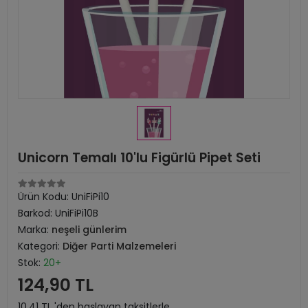
Unicorn Temalı 10'lu Figürlü Pipet Seti
Ürün Kodu:
UniFiPi10
Barkod:
UniFiPi10B
Marka:
neşeli günlerim
Kategori:
Diğer Parti Malzemeleri
Stok:
20+
124,90 TL
10,41 TL 'den başlayan taksitlerle