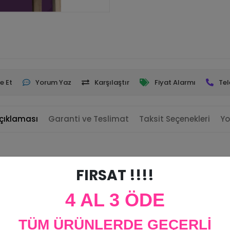
e Et
Yorum Yaz
Karşılaştır
Fiyat Alarmı
Tel
çıklaması
Garanti ve Teslimat
Taksit Seçenekleri
Yo
FIRSAT !!!!
irsiniz.
4 AL 3 ÖDE
TÜM ÜRÜNLERDE GEÇERLİ
 figür ortalama 10 cm büyüklüğündedir.