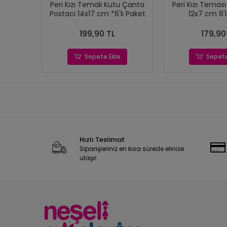
Peri Kızı Temalı Kutu Çanta
Peri Kızı Temas
Postacı 14x17 cm *6'lı Paket
12x7 cm 8'l
199,90 TL
179,90
Sepete Ekle
Sepete
Hızlı Teslimat
Siparişleriniz en kısa sürede elinize
ulaşır.