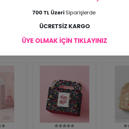
700 TL Üzeri
Siparişlerde
bul edilmemektedir. Ürünün zarar görmesi halinde tekrar ürün gönderimi yapılı
ÜCRETSİZ KARGO
ÜYE OLMAK İÇİN TIKLAYINIZ