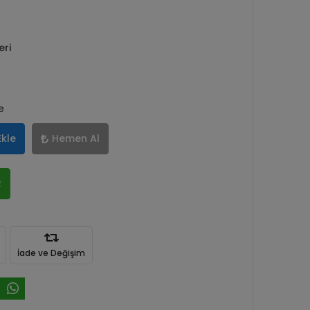
eri
e
Ekle
Hemen Al
R
İade ve Değişim