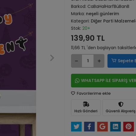
Barkod:
CaBaHalHarfBüBanB
Marka:
neşeli günlerim
Kategori:
Diğer Parti Malzemel
Stok:
20+
139,90 TL
11,66 TL 'den başlayan taksitlerl
Sepete 
WHATSAPP İLE SİPARİŞ VE
Favorilerime ekle
Hızlı Gönderi
Güvenli Alışveriş