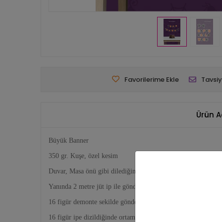
Favorilerime Ekle
Tavsiy
Ürün A
Büyük Banner
350 gr. Kuşe, özel kesim
Duvar, Masa önü gibi dilediğiniz yerde dekor olarak kullanabil
Yanında 2 metre jüt ip ile gönderilmektedir.
16 figür demonte sekilde gönderilmektedir.
16 figür ipe dizildiğinde ortama 150 cm uzunluğundadır. Tek