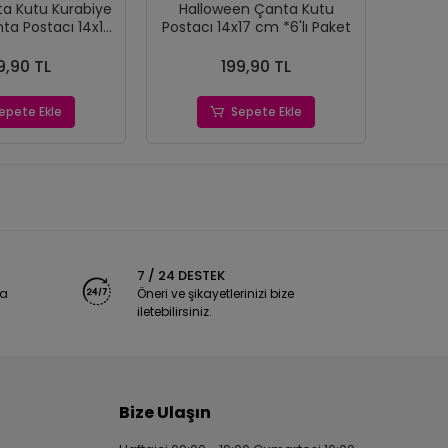
ta Kutu Kurabiye
Halloween Çanta Kutu
Uza
ta Postacı 14x17
Postacı 14x17 cm *6'lı Paket
Dos
6'lı Paket
1
9,90 TL
199,90 TL
epete Ekle
Sepete Ekle
7 / 24 DESTEK
ya
Öneri ve şikayetlerinizi bize
iletebilirsiniz.
Bize Ulaşın