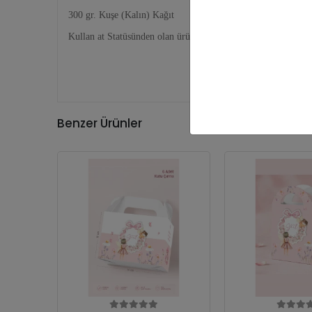
300 gr. Kuşe (Kalın) Kağıt
Kullan at Statüsünden olan ürünler olduğundan ürün iadesi ka
Benzer Ürünler