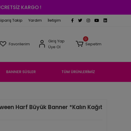
 ÜCRETSİZ KARGO !
Sipariş Takip
Yardım
İletişim
0
Giriş Yap
Favorilerim
Sepetim
Üye Ol
BANNER SÜSLER
TÜM ÜRÜNLERİMİZ
ween Harf Büyük Banner *Kalın Kağıt