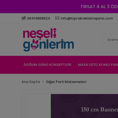
FIRSAT 4 AL 3 ÖD
05414868624
info@toprakreklamajansi.com
DOĞUM GÜNÜ KONSEPTLERİ
MASA ÜSTÜ AYAKLI PA
Ana Sayfa
Diğer Parti Malzemeleri