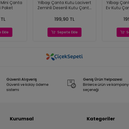
ı Mini Çanta
Yılbaşı Çanta Kutu Lacivert
Yılbaşı Çan
i Paket
Zeminli Desenli Kutu Çanta
Ev Kutu Çan
Postacı 14x17 cm *6'lı Paket
cm *
 TL
199,90 TL
19
 Ekle
Sepete Ekle
S
Güvenli Alışveriş
Geniş Ürün Yelpazesi
Güvenli ve kolay ödeme
Binlerce ürün ve kampan
sistemi
seçeneği
Kurumsal
Kategoriler