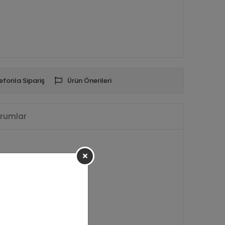
efonla Sipariş
Ürün Önerileri
rumlar