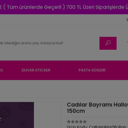
E ( Tüm ürünlerde Geçerli ) 700 TL Üzeri Siparişlerde
NO
DUVAR STİCKER
PASTA SÜSLERİ
Cadılar Bayramı Hallo
150cm
Ürün Kodu:
CaBaHalHarfBüBan