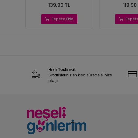
139,90 TL
119,90
Sepete Ekle
Sepete
Hızlı Teslimat
Siparişleriniz en kısa sürede elinize
ulaşır.