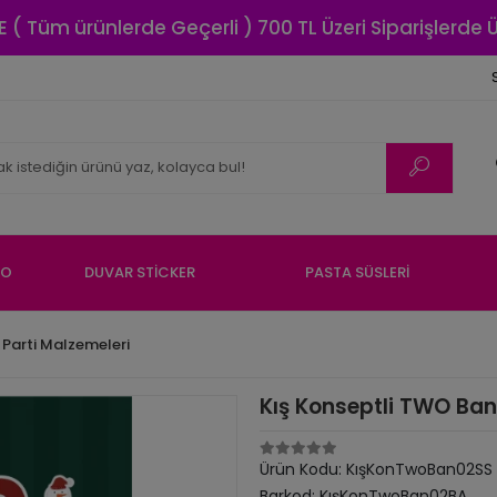
E ( Tüm ürünlerde Geçerli ) 700 TL Üzeri Siparişlerde
NO
DUVAR STİCKER
PASTA SÜSLERİ
 Parti Malzemeleri
Kış Konseptli TWO Ba
Ürün Kodu:
KışKonTwoBan02SS
Barkod:
KışKonTwoBan02BA