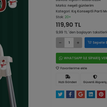
Marka:
neşeli günlerim
Kategori:
Kış Konseptli Parti 
Stok:
20+
119,90 TL
9,99 TL 'den başlayan taksitler
Sepete 
WHATSAPP İLE SİPARİŞ VE
Favorilerime ekle
Hızlı Gönderi
Güvenli Alışveriş