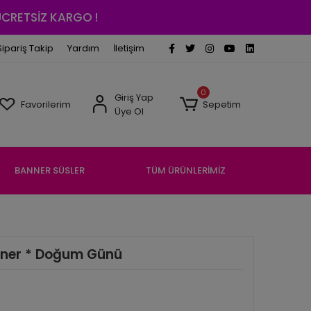
 ÜCRETSİZ KARGO !
Sipariş Takip
Yardım
İletişim
0
Giriş Yap
Favorilerim
Sepetim
Üye Ol
BANNER SÜSLER
TÜM ÜRÜNLERİMİZ
nner * Doğum Günü