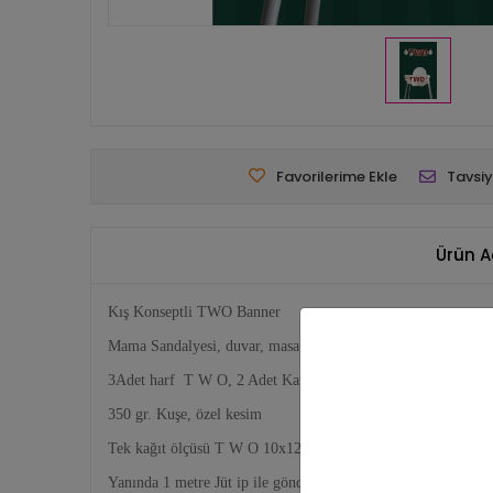
Favorilerime Ekle
Tavsiy
Ürün A
Kış Konseptli TWO Banner
Mama Sandalyesi, duvar, masa önü gibi dilediğiniz yerde dekor
3Adet harf T W O, 2 Adet Kardan Adam, toplam 5 adet ban
350 gr. Kuşe, özel kesim
Tek kağıt ölçüsü T W O 10x12 cm, Kardan Adamlar 7,5x8,5c
Yanında 1 metre Jüt ip ile gönderilmektedir.