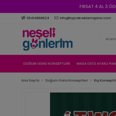
FIRSAT 4 AL 3 ÖD
05414868624
info@toprakreklamajansi.com
DOĞUM GÜNÜ KONSEPTLERİ
MASA ÜSTÜ AYAKLI PA
Ana Sayfa
Doğum Günü Konseptleri
Kış Konseptli