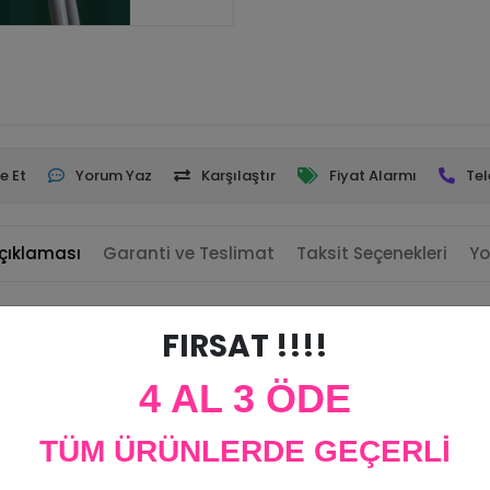
e Et
Yorum Yaz
Karşılaştır
Fiyat Alarmı
Tel
çıklaması
Garanti ve Teslimat
Taksit Seçenekleri
Yo
FIRSAT !!!!
 olarak kullanabilirsiniz.
ner
4 AL 3 ÖDE
TÜM ÜRÜNLERDE GEÇERLİ
m Toplam 45 cm genişliğindedir.