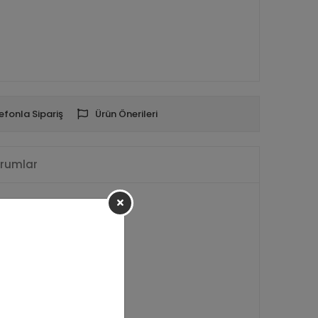
efonla Sipariş
Ürün Önerileri
rumlar