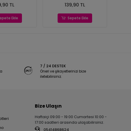
9,90 TL
139,90 TL
epete Ekle
Sepete Ekle
7 / 24 DESTEK
ya
Öneri ve şikayetlerinizi bize
iletebilirsiniz.
Bize Ulaşın
Haftaiçi 09:00 - 19:00 Cumartesi 10:00 -
tleri
17:00 saatleri arasında ulaşabilirsiniz.
no
05414868624