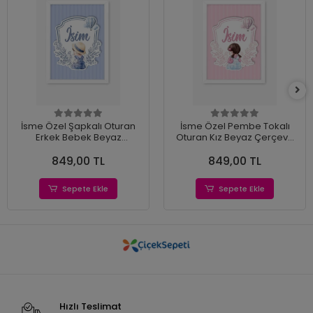
İsme Özel Şapkalı Oturan
İsme Özel Pembe Tokalı
Erkek Bebek Beyaz
Oturan Kız Beyaz Çerçeve
Çerçeve 30x40 cm Tablo,
30x40 cm Tablo, Hastane
849,00 TL
849,00 TL
Hastane Odası Kapı Süsü,
Odası Kapı Süsü, Çocuk
Çocuk Odası, Dekorasyon
Odası, Dekorasyon
Sepete Ekle
Sepete Ekle
Hızlı Teslimat