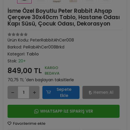
İsme Özel Boyutlu Peter Rabbit Ahşap
Çerçeve 30x40cm Tablo, Hastane Odası
Kapı Süsü, Çocuk Odası, Dekorasyon
Ürün Kodu:
PeterRabbitAhCer008
Barkod:
PeRabAhCer008Brkd
Kategori:
Tablo
Stok:
20+
KARGO
849,00 TL
BEDAVA
70,75 TL 'den başlayan taksitlerle
Sepete
Hemen Al
Ekle
WHATSAPP İLE SİPARİŞ VER
Favorilerime ekle