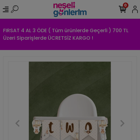
0
FIRSAT 4 AL 3 ÖDE ( Tüm ürünlerde Geçerli ) 700 TL
Üzeri Siparişlerde ÜCRETSİZ KARGO !