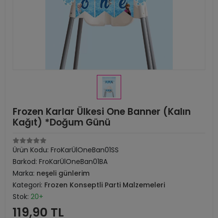
Frozen Karlar Ülkesi One Banner (Kalın
Kağıt) *Doğum Günü
Ürün Kodu:
FroKarÜlOneBan01SS
Barkod:
FroKarÜlOneBan01BA
Marka:
neşeli günlerim
Kategori:
Frozen Konseptli Parti Malzemeleri
Stok:
20+
119,90 TL