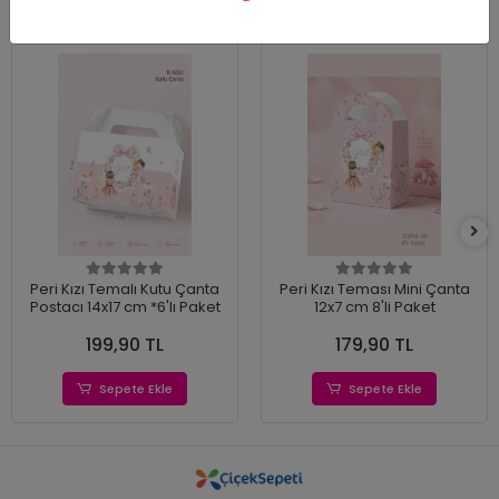
Peri Kızı Temalı Kutu Çanta
Peri Kızı Teması Mini Çanta
Postacı 14x17 cm *6'lı Paket
12x7 cm 8'li Paket
199,90 TL
179,90 TL
Sepete Ekle
Sepete Ekle