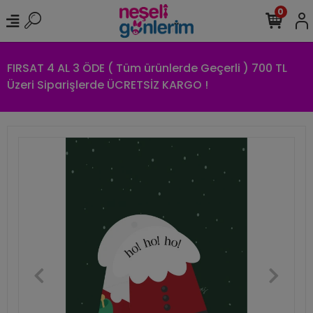
0
FIRSAT 4 AL 3 ÖDE ( Tüm ürünlerde Geçerli ) 700 TL
Üzeri Siparişlerde ÜCRETSİZ KARGO !