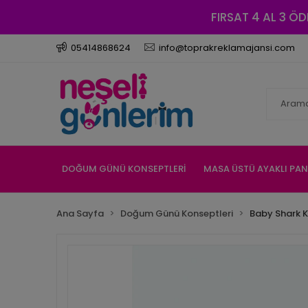
FIRSAT 4 AL 3 ÖD
05414868624
info@toprakreklamajansi.com
DOĞUM GÜNÜ KONSEPTLERİ
MASA ÜSTÜ AYAKLI PA
Ana Sayfa
Doğum Günü Konseptleri
Baby Shark K