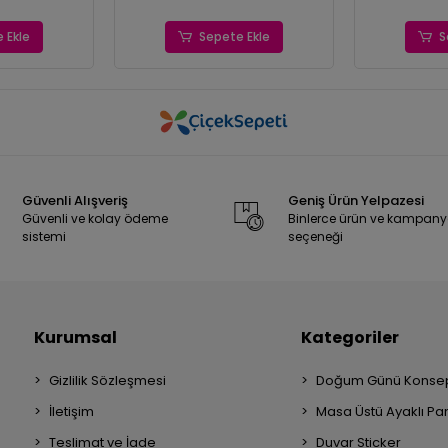
 Ekle
Sepete Ekle
S
Güvenli Alışveriş
Geniş Ürün Yelpazesi
Güvenli ve kolay ödeme
Binlerce ürün ve kampan
sistemi
seçeneği
Kurumsal
Kategoriler
Gizlilik Sözleşmesi
Doğum Günü Konsep
İletişim
Masa Üstü Ayaklı Pa
Teslimat ve İade
Duvar Sticker