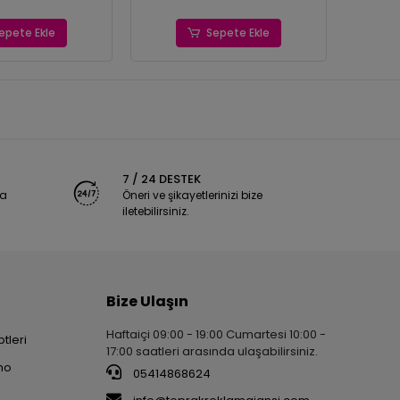
epete Ekle
Sepete Ekle
7 / 24 DESTEK
ya
Öneri ve şikayetlerinizi bize
iletebilirsiniz.
Bize Ulaşın
Haftaiçi 09:00 - 19:00 Cumartesi 10:00 -
tleri
17:00 saatleri arasında ulaşabilirsiniz.
no
05414868624