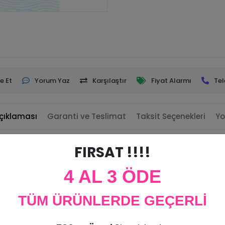
e Et
Yorum Yaz
Karşılaştır
Fiyat Alarmı
Tel
çıklaması
Garanti ve Teslimat
Taksit Seçenekleri
Yo
FIRSAT !!!!
iz yerde dekor olarak kullanabilirsiniz.
4 AL 3 ÖDE
adet
m Toplam 45 cm genişliğindedir.
TÜM ÜRÜNLERDE GEÇERLİ
ürün iadesi kabul edilmemektedir.
imi yapılır.