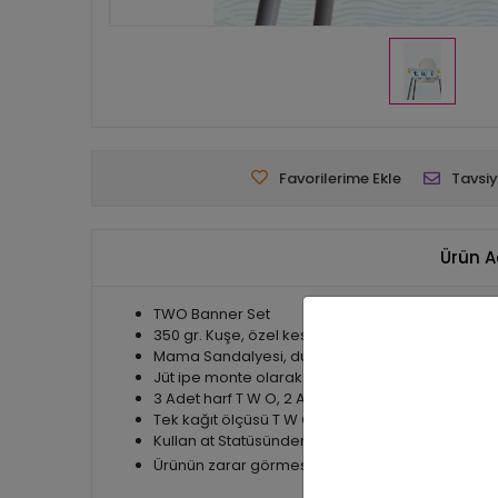
Favorilerime Ekle
Tavsiy
Ürün A
TWO Banner Set
350 gr. Kuşe, özel kesim
Mama Sandalyesi, duvar, masa önü gibi dilediğin
Jüt ipe monte olarak gönderilmektedir.
3 Adet harf T W O, 2 Adet baby shark toplam 5 
Tek kağıt ölçüsü T W O 10x12 cm, baby shark 7 c
Kullan at Statüsünden olan ürünler olduğundan 
Ürünün zarar görmesi halinde tekrar ürün gönder