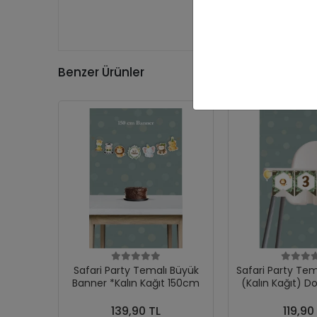
Benzer Ürünler
Safari Party Temalı Büyük
Safari Party Tem
Banner *Kalın Kağıt 150cm
(Kalın Kağıt) 
139,90 TL
119,90