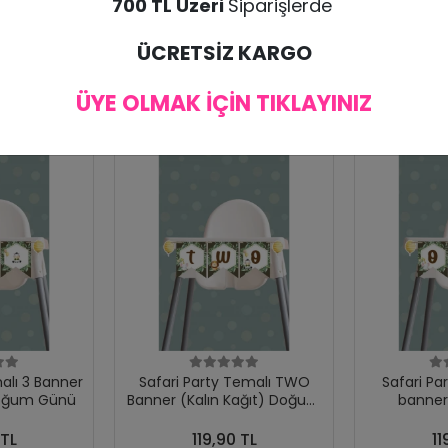
700 TL Üzeri
Siparişlerde
ÜCRETSİZ KARGO
ÜYE OLMAK İÇİN TIKLAYINIZ
alı 3 Banner
Safari Party Temalı TWO
Safari Pa
Doğum Günü
Banner (Kalın Kağıt) Doğum
banner 
Günü
 TL
119,90 TL
11