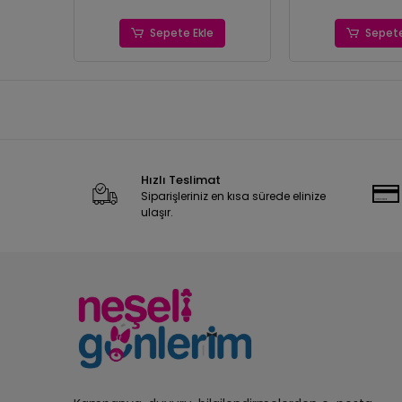
Sepete Ekle
Sepete
Hızlı Teslimat
Siparişleriniz en kısa sürede elinize
ulaşır.