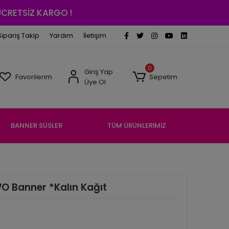
 ÜCRETSİZ KARGO !
Sipariş Takip
Yardım
İletişim
0
Giriş Yap
Favorilerim
Sepetim
Üye Ol
BANNER SÜSLER
TÜM ÜRÜNLERİMİZ
O Banner *Kalın Kağıt