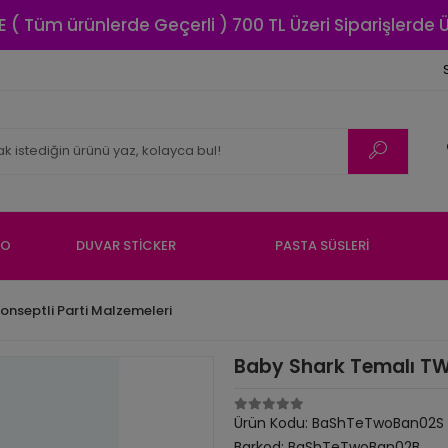
E ( Tüm ürünlerde Geçerli ) 700 TL Üzeri Siparişlerde
NO
DUVAR STİCKER
PASTA SÜSLERİ
onseptli Parti Malzemeleri
Baby Shark Temalı TW
Ürün Kodu:
BaShTeTwoBan02S
Barkod:
BaShTeTwoBan02B