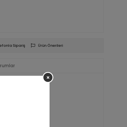
efonla Sipariş
Ürün Önerileri
rumlar