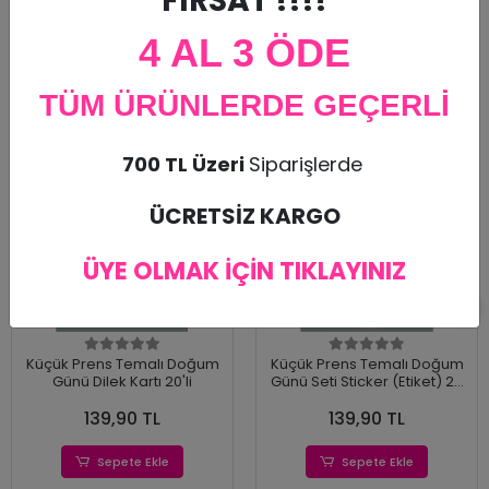
FIRSAT !!!!
4 AL 3 ÖDE
Benzer Ürünler
TÜM ÜRÜNLERDE GEÇERLİ
700 TL Üzeri
Siparişlerde
ÜCRETSİZ KARGO
ÜYE OLMAK İÇİN TIKLAYINIZ
Küçük Prens Temalı Doğum
Küçük Prens Temalı Doğum
Günü Dilek Kartı 20'li
Günü Seti Sticker (Etiket) 20
'li
139,90 TL
139,90 TL
Sepete Ekle
Sepete Ekle